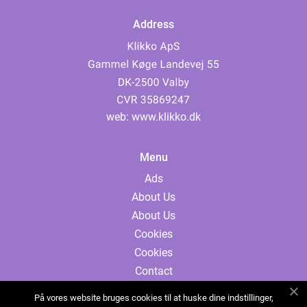
Address
web:
www.klikko.dk
Menu
Ads
About Us
About Us
Cookies
Cookies
Contact
Contact
På vores website bruges cookies til at huske dine indstillinger,