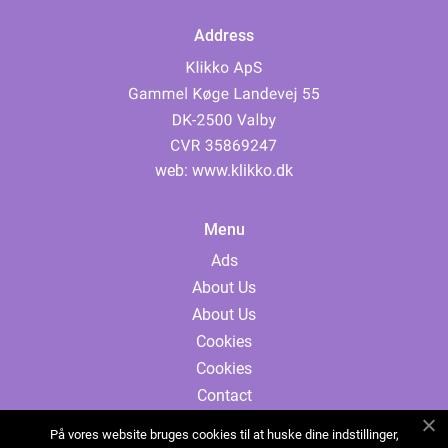
Address
web:
www.klikko.dk
Menu
Ads
About Us
About Us
Cookies
Cookies
Contact
Contact
På vores website bruges cookies til at huske dine indstillinger,