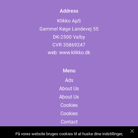
Address
web:
www.klikko.dk
Menu
Ads
About Us
About Us
Cookies
Cookies
Contact
Contact
På vores website bruges cookies til at huske dine indstillinger,