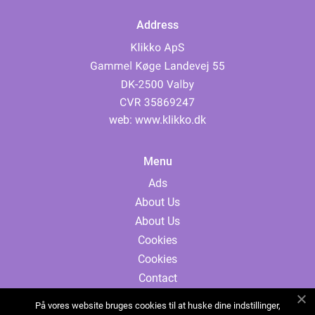
Address
web:
www.klikko.dk
Menu
Ads
About Us
About Us
Cookies
Cookies
Contact
Contact
På vores website bruges cookies til at huske dine indstillinger,