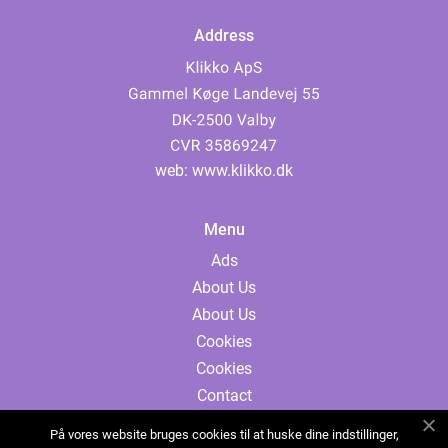
Address
web:
www.klikko.dk
Menu
Ads
About Us
About Us
Cookies
Cookies
Contact
Contact
På vores website bruges cookies til at huske dine indstillinger,