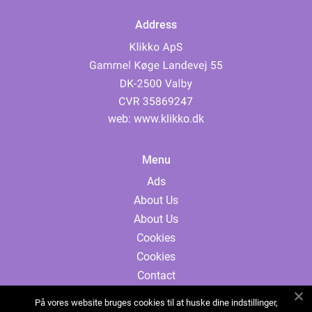
Address
web:
www.klikko.dk
Menu
Ads
About Us
About Us
Cookies
Cookies
Contact
Contact
På vores website bruges cookies til at huske dine indstillinger,