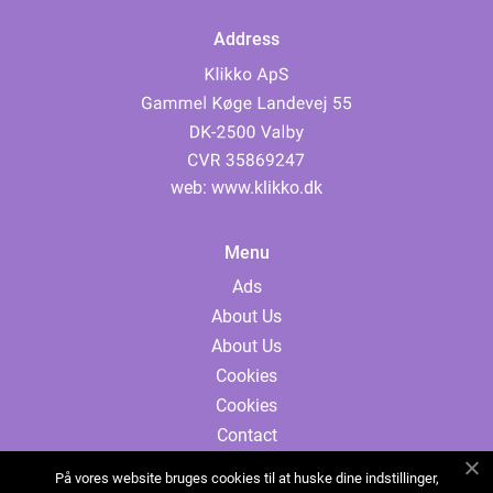
Address
web:
www.klikko.dk
Menu
Ads
About Us
About Us
Cookies
Cookies
Contact
Contact
På vores website bruges cookies til at huske dine indstillinger,