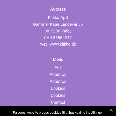
Address
web:
www.klikko.dk
Menu
Ads
About Us
About Us
Cookies
Cookies
Contact
Contact
På vores website bruges cookies til at huske dine indstillinger,