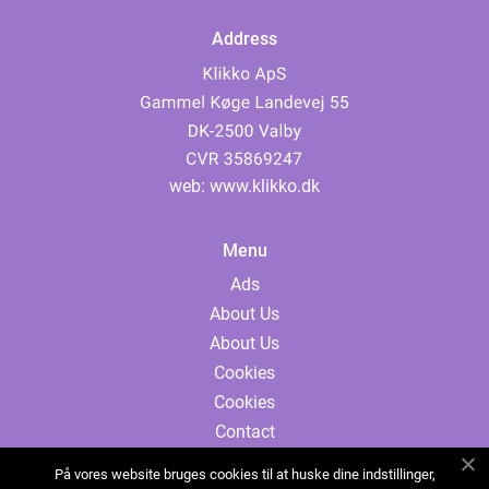
Address
web:
www.klikko.dk
Menu
Ads
About Us
About Us
Cookies
Cookies
Contact
Contact
På vores website bruges cookies til at huske dine indstillinger,