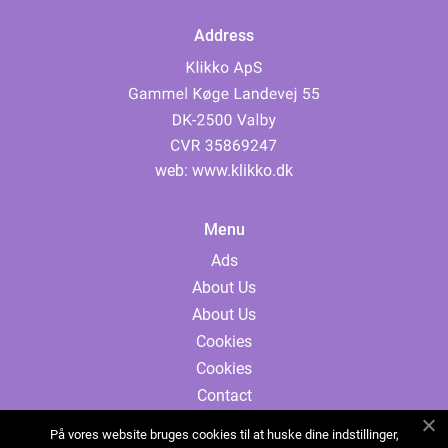
Address
web:
www.klikko.dk
Menu
Ads
About Us
About Us
Cookies
Cookies
Contact
Contact
På vores website bruges cookies til at huske dine indstillinger,