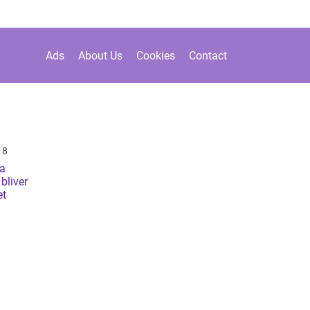
Ads
About Us
Cookies
Contact
18
ra
bliver
et