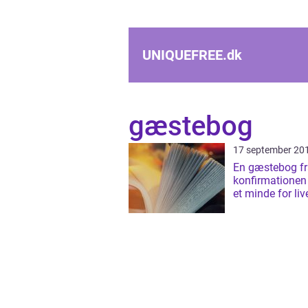
UNIQUEFREE.
dk
gæstebog
17 september 20
En gæstebog f
konfirmationen 
et minde for liv