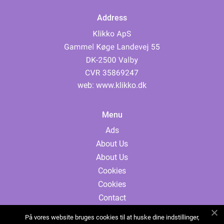
Address
web:
www.klikko.dk
Menu
Ads
About Us
About Us
Cookies
Cookies
Contact
Contact
På vores website bruges cookies til at huske dine indstillinger,