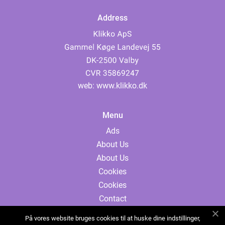
Address
web:
www.klikko.dk
Menu
Ads
About Us
About Us
Cookies
Cookies
Contact
Contact
På vores website bruges cookies til at huske dine indstillinger,