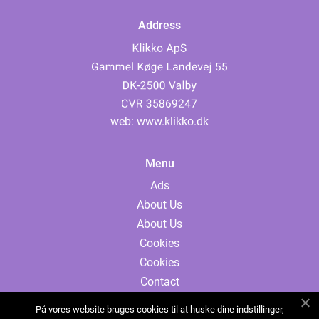
Address
web:
www.klikko.dk
Menu
Ads
About Us
About Us
Cookies
Cookies
Contact
Contact
På vores website bruges cookies til at huske dine indstillinger,