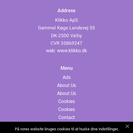
Address
web:
www.klikko.dk
Menu
Ads
About Us
About Us
Cookies
Cookies
Contact
Contact
På vores website bruges cookies til at huske dine indstillinger,