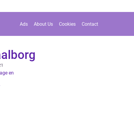
Ads
About Us
Cookies
Contact
aalborg
21
tage en