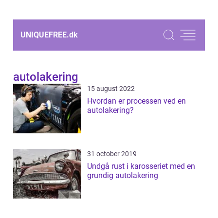
UNIQUEFREE.
dk
autolakering
15 august 2022
Hvordan er processen ved en
autolakering?
31 october 2019
Undgå rust i karosseriet med en
grundig autolakering