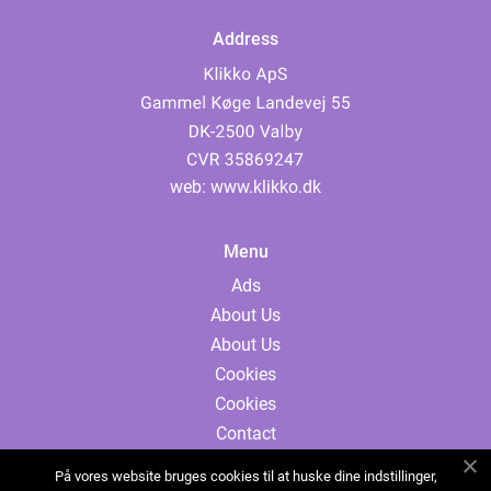
Address
web:
www.klikko.dk
Menu
Ads
About Us
About Us
Cookies
Cookies
Contact
Contact
På vores website bruges cookies til at huske dine indstillinger,