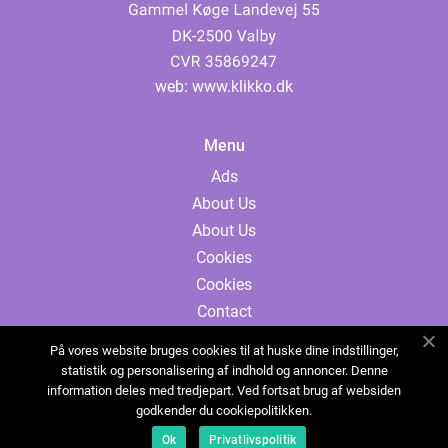
web:
www.klikko.dk
Menu
Ads
About Us
About Us
Cookies
Cookies
Contact
Contact
På vores website bruges cookies til at huske dine indstillinger,
Sitemap
statistik og personalisering af indhold og annoncer. Denne
information deles med tredjepart. Ved fortsat brug af websiden
Sitemap
godkender du cookiepolitikken.
Ads
Ok
Privatlivspolitik