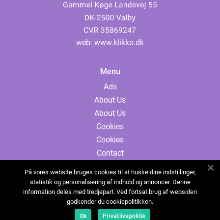
web:
www.klikko.dk
Menu
Ads
About Us
About Us
Cookies
Cookies
Contact
Contact
På vores website bruges cookies til at huske dine indstillinger,
Sitemap
statistik og personalisering af indhold og annoncer. Denne
information deles med tredjepart. Ved fortsat brug af websiden
Sitemap
godkender du cookiepolitikken.
Ads
Ok
Privatlivspolitik