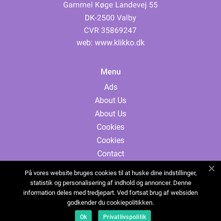
web:
www.klikko.dk
Menu
Ads
About Us
About Us
Cookies
Cookies
Contact
Contact
På vores website bruges cookies til at huske dine indstillinger,
Sitemap
statistik og personalisering af indhold og annoncer. Denne
information deles med tredjepart. Ved fortsat brug af websiden
Sitemap
godkender du cookiepolitikken.
Ads
Ok
Privatlivspolitik