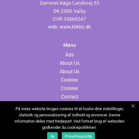
web:
www.klikko.dk
Menu
Ads
About Us
About Us
Cookies
Cookies
Contact
Contact
På vores website bruges cookies til at huske dine indstillinger,
Sitemap
statistik og personalisering af indhold og annoncer. Denne
information deles med tredjepart. Ved fortsat brug af websiden
Sitemap
godkender du cookiepolitikken.
Ads
Ok
Privatlivspolitik