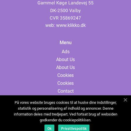
web:
www.klikko.dk
Menu
Ads
About Us
About Us
Cookies
Cookies
Contact
Contact
På vores website bruges cookies til at huske dine indstillinger,
Sitemap
statistik og personalisering af indhold og annoncer. Denne
information deles med tredjepart. Ved fortsat brug af websiden
Sitemap
godkender du cookiepolitikken.
Ads
Ok
Privatlivspolitik