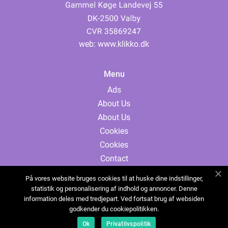
web:
www.klikko.dk
Menu
Ads
About Us
About Us
Cookies
Cookies
Contact
Contact
På vores website bruges cookies til at huske dine indstillinger,
Sitemap
statistik og personalisering af indhold og annoncer. Denne
information deles med tredjepart. Ved fortsat brug af websiden
Sitemap
godkender du cookiepolitikken.
Ads
Ok
Privatlivspolitik