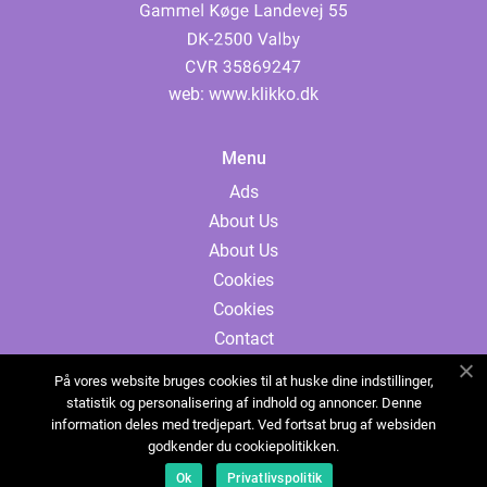
web:
www.klikko.dk
Menu
Ads
About Us
About Us
Cookies
Cookies
Contact
Contact
På vores website bruges cookies til at huske dine indstillinger,
Sitemap
statistik og personalisering af indhold og annoncer. Denne
information deles med tredjepart. Ved fortsat brug af websiden
Sitemap
godkender du cookiepolitikken.
Ads
Ok
Privatlivspolitik